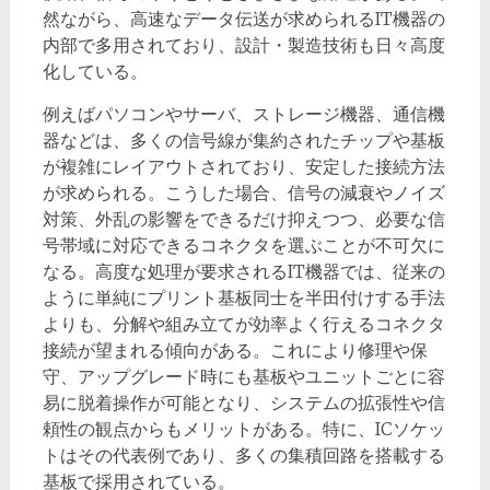
然ながら、高速なデータ伝送が求められるIT機器の
内部で多用されており、設計・製造技術も日々高度
化している。
例えばパソコンやサーバ、ストレージ機器、通信機
器などは、多くの信号線が集約されたチップや基板
が複雑にレイアウトされており、安定した接続方法
が求められる。こうした場合、信号の減衰やノイズ
対策、外乱の影響をできるだけ抑えつつ、必要な信
号帯域に対応できるコネクタを選ぶことが不可欠に
なる。高度な処理が要求されるIT機器では、従来の
ように単純にプリント基板同士を半田付けする手法
よりも、分解や組み立てが効率よく行えるコネクタ
接続が望まれる傾向がある。これにより修理や保
守、アップグレード時にも基板やユニットごとに容
易に脱着操作が可能となり、システムの拡張性や信
頼性の観点からもメリットがある。特に、ICソケッ
トはその代表例であり、多くの集積回路を搭載する
基板で採用されている。