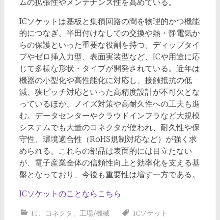
ムの拡張性やメンテナンス性を高めている。
ICソケットは基板と集積回路の間を物理的かつ機能
的につなぎ、半田付けなしでの交換や熱・静電気か
らの保護といった重要な役割を持つ。ディップタイ
プやゼロ挿入力型、表面実装型など、ICや用途に応
じて多様な形状・タイプが開発されている。近年は
機器の小型化や高性能化に対応し、接触抵抗の低
減、狭ピッチ対応といった高精度設計が不可欠とな
っているほか、ノイズ対策や高耐久性への工夫も進
む。データセンターやクラウドインフラなど大規模
システムでも大量のコネクタが使われ、耐久性や保
守性、環境適合性（RoHS規制対応など）が強く求
められる。これらの部品は表面的には目立たない
が、電子産業全体の信頼性向上と効率化を支える基
盤となっており、今後も重要性は増す一方である。
ICソケットのことならこちら
IT
、
コネクタ
、
工場/機械
ICソケット