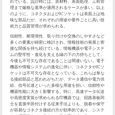
れている。設計時には、原材料、表面処理、工程管
理まで厳格な基準が適用されるケースが多い。以上
のように、コネクタおよびICソケットは表面上は地
味な部品だが、それぞれの用途や要件ごとに高い技
術力と品質管理が求められる。
信頼性、耐環境性、取り付けや交換のしやすさなど
多くの要素が綿密に検討され、情報技術の発展と密
接な関係を持ち続けている。情報機器や電子システ
ムの堅牢性・進化を支える縁の下の力持ちとして、
今後も不可欠な存在であることは間違いない。電子
機器や情報システムの進化に伴い、コネクタやICソ
ケットは不可欠な存在となっている。これらは単な
る接続部品と思われがちだが、データ通信や電力供
給、信号伝達といった多様な用途を担い、信頼性や
機器性能に大きく影響する。特に、高速データ伝送
や高密度実装が求められるIT機器では、回路基板同
士を直接半田付けする従来手法よりも、脱着や保守
が容易なコネクタ接続の方が効率的であり、システ