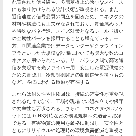
配置された信号線や、多層基板上の狭小なスペース
にも取り付けられる設計技術が重視される。また、
通信速度と信号品質の両立を図るため、コネクタの
材料や構造にも工夫がなされており、貴金属めっき
や特殊なバネ構造、ノイズ対策となるシールド扱い
の金属性パーツを採用することも増えている。一
方、IT関連産業ではデータセンターやクラウドイン
フラといった大規模な設備においても膨大な数のコ
ネクタが用いられている。サーバラック間で高速通
信を実現する光ファイバー用、安定した電源供給の
ための電源用、冷却制御関連の制御信号を扱うもの
など、多岐にわたる種類が存在する。
これらは耐久性や挿抜回数、接続の確実性が重要視
されるだけでなく、工場や現場での組み立てや保守
の効率性も要求される。さらに、コネクタやICソケ
ットにはRoHS対応などの環境規制への適合も必須
である。有害物質の使用を厳格に制限し、安全性と
ともにリサイクルや処理時の環境負荷低減も重視さ