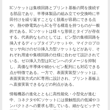
ICソケットは集積回路とプリント基板の間を接続す
る部品であり、半導体製品の組み立てや交換時に半
田付けを繰り返すことなく脱着が容易にできる点
や、熱や静電気からICを守る構造を持つものが一般
的である。ICソケットは様々な形状とタイプが存在
する。代表的なものとしては、ピン型の集積回路を
挿入するディップタイプソケットや、マイクロプロ
セッサ向けのゼロ挿入力型ソケットなどがあり、そ
れぞれ用途や集積回路の仕様に合わせて設計されて
いる。ゼロ挿入力型はICピンへのダメージを抑制
し、高価な半導体や細かいピン配列にも対応できる
点が特徴である。一方で、表面実装型ソケットは、
表面実装方式のIC専用に設計され、プリント基板上
へ直接実装できるなどの利点がある。
情報機器の進化とともに高性能化・小型化が進む
中、コネクタやICソケットには接触抵抗の低減やコ
ンパクトさへの要求も増している。細かなピッチで