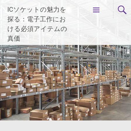
コ
ICソケットの魅力を
ン
テ
探る：電子工作にお
ン
ける必須アイテムの
ツ
真価
へ
ス
キ
ッ
プ