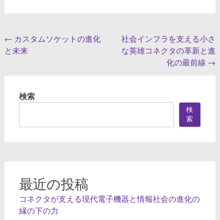
投
←
カスタムソケットの進化
社会インフラを支える小さ
と未来
な英雄コネクタの革新と進
稿
化の最前線
→
ナ
ビ
検索
ゲ
検
ー
索
シ
ョ
ン
最近の投稿
コネクタが支える現代電子機器と情報社会の進化の
縁の下の力