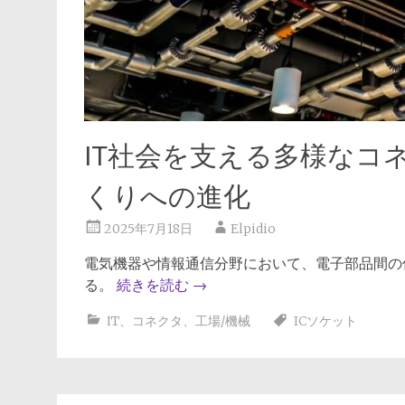
IT社会を支える多様なコ
くりへの進化
2025年7月18日
Elpidio
電気機器や情報通信分野において、電子部品間の
る。
続きを読む
→
IT
、
コネクタ
、
工場/機械
ICソケット