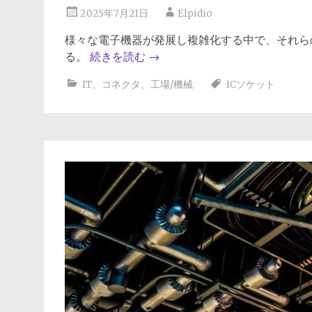
2025年7月21日
Elpidio
様々な電子機器が発展し複雑化する中で、それら
る。
続きを読む
→
IT
、
コネクタ
、
工場/機械
ICソケット