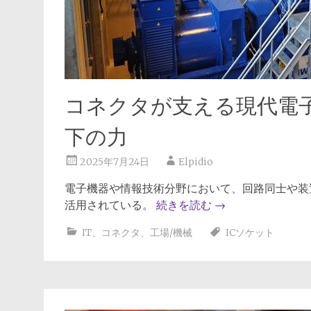
コネクタが支える現代電
下の力
2025年7月24日
Elpidio
電子機器や情報技術分野において、回路同士や装
活用されている。
続きを読む
→
IT
、
コネクタ
、
工場/機械
ICソケット