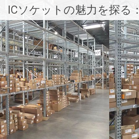
コ
ICソケットの魅力を探る
ン
テ
ン
ツ
へ
ス
キ
ッ
プ