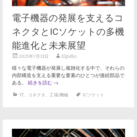
電子機器の発展を支えるコ
ネクタとICソケットの多機
能進化と未来展望
2025年7月21日
Elpidio
様々な電子機器が発展し複雑化する中で、それらの
内部構造を支える重要な要素のひとつが接続部品で
ある。
続きを読む
→
IT
、
コネクタ
、
工場/機械
ICソケット