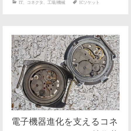
IT
、
コネクタ
、
工場/機械
ICソケット
電子機器進化を支えるコネ