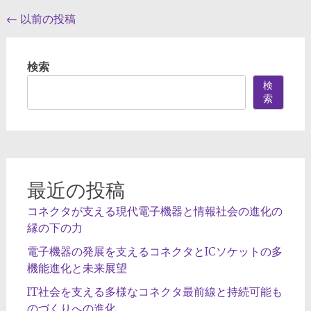
投
←
以前の投稿
稿
ナ
検索
ビ
検
索
ゲ
ー
シ
ョ
最近の投稿
ン
コネクタが支える現代電子機器と情報社会の進化の
縁の下の力
電子機器の発展を支えるコネクタとICソケットの多
機能進化と未来展望
IT社会を支える多様なコネクタ最前線と持続可能も
のづくりへの進化