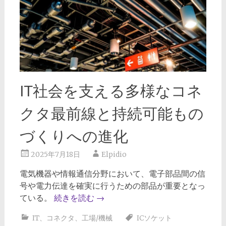
IT社会を支える多様なコネ
クタ最前線と持続可能もの
づくりへの進化
2025年7月18日
Elpidio
電気機器や情報通信分野において、電子部品間の信
号や電力伝達を確実に行うための部品が重要となっ
ている。
続きを読む
→
IT
、
コネクタ
、
工場/機械
ICソケット