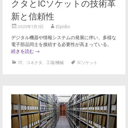
クタとICソケットの技術革
新と信頼性
2025年7月3日
Elpidio
デジタル機器や情報システムの発展に伴い、多様な
電子部品同士を接続する必要性が高まっている。
続きを読む
→
IT
、
コネクタ
、
工場/機械
ICソケット