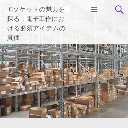
コ
ICソケットの魅力を
ン
テ
探る：電子工作にお
ン
ける必須アイテムの
ツ
真価
へ
ス
キ
ッ
プ