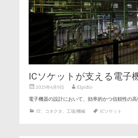
ICソケットが支える電子
2025年4月9日
Elpidio
電子機器の設計において、効率的かつ信頼性の高
IT
、
コネクタ
、
工場/機械
ICソケット