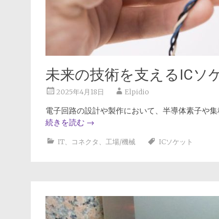
未来の技術を支えるICソ
2025年4月18日
Elpidio
電子回路の設計や製作において、半導体素子や集
続きを読む
→
IT
、
コネクタ
、
工場/機械
ICソケット