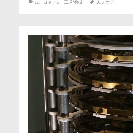
IT
、
コネクタ
、
工場/機械
ICソケット